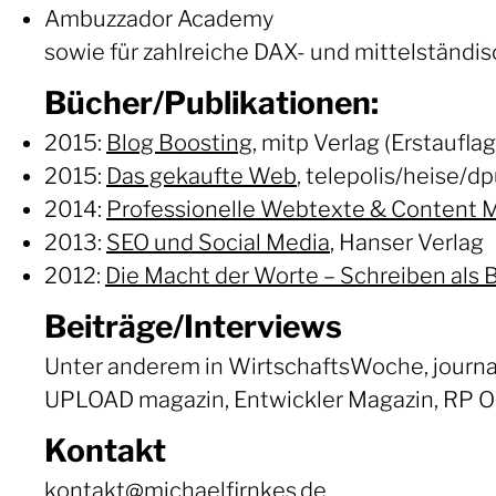
Ambuzzador Academy
sowie für zahlreiche DAX- und mittelständ
Bücher/Publikationen:
2015:
Blog Boosting
, mitp Verlag (Erstaufla
2015:
Das gekaufte Web
, telepolis/heise/d
2014:
Professionelle Webtexte & Content 
2013:
SEO und Social Media
, Hanser Verlag
2012:
Die Macht der Worte – Schreiben als 
Beiträge/Interviews
Unter anderem in WirtschaftsWoche, journalis
UPLOAD magazin, Entwickler Magazin, RP On
Kontakt
kontakt@michaelfirnkes.de